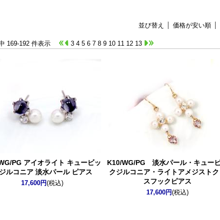
並び替え
価格が安い順
件中 169-192 件表示
3
4
5
6
7
8
9
10
11
12
13
/WG/PG アイオライト キュービッ
K10/WG/PG 淡水パール・キュー
ジルコニア 淡水パール ピアス
クジルコニア・ライトアメジストク
スフックピアス
17,600円
(税込)
17,600円
(税込)