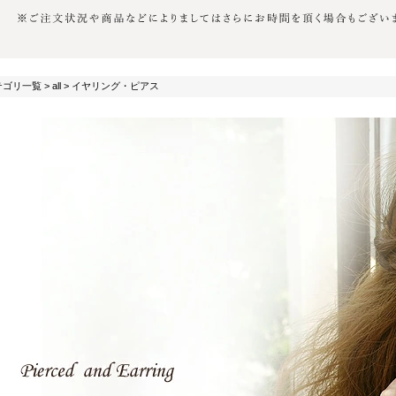
テゴリ一覧
>
all
> イヤリング・ピアス