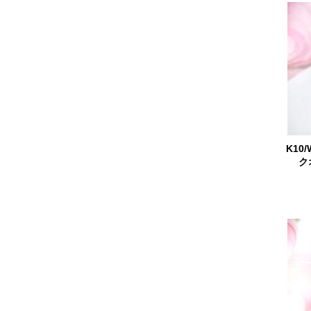
K10
ク