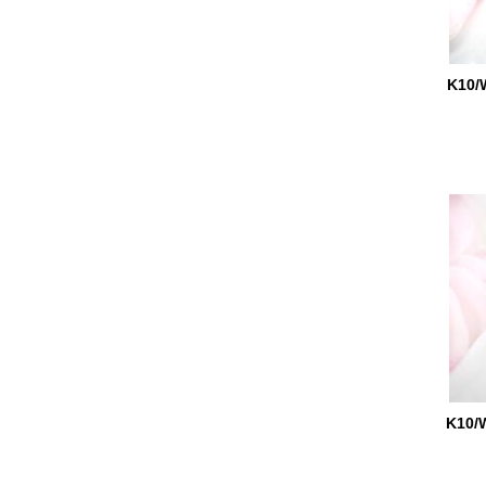
K10
K10