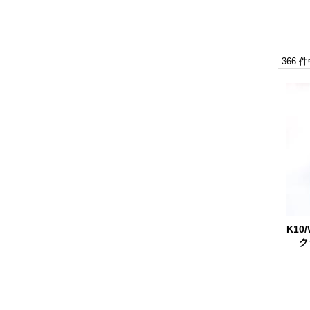
366 
K10
ク