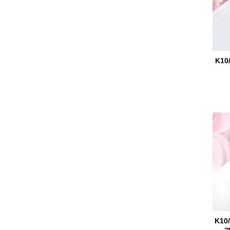
K1
K1