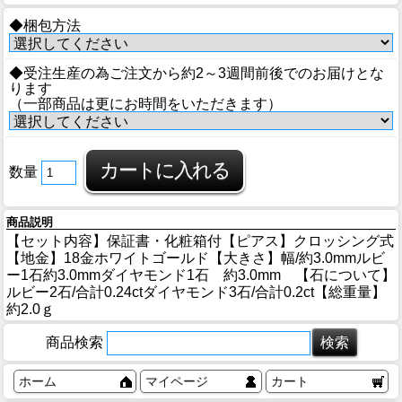
◆梱包方法
◆受注生産の為ご注文から約2～3週間前後でのお届けとな
ります
（一部商品は更にお時間をいただきます）
数量
商品説明
【セット内容】保証書・化粧箱付【ピアス】クロッシング式
【地金】18金ホワイトゴールド【大きさ】幅/約3.0mmルビ
ー1石約3.0mmダイヤモンド1石 約3.0mm 【石について】
ルビー2石/合計0.24ctダイヤモンド3石/合計0.2ct【総重量】
約2.0ｇ
商品検索
ホーム
マイページ
カート