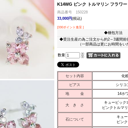
K14WG ピンク トルマリン フラワー
商品番号 150228
33,000円
(税込)
[330ポイント進呈 ]
◆梱包方法
◆受注生産の為ご注文から約2～3週間前
（一部商品は更にお時間をい
数量
セット内容
化
ピアス
シリコ
地 金
14ホ
キュービック
大 き さ
ピンクトルマリ
キュー
石について
ピンク