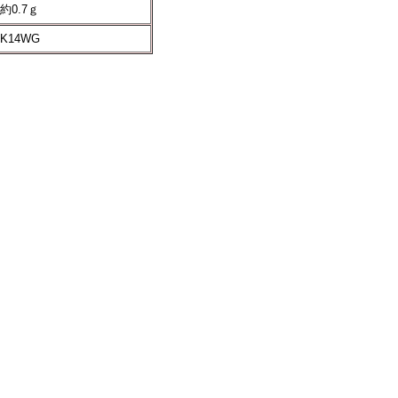
約0.7ｇ
K14WG