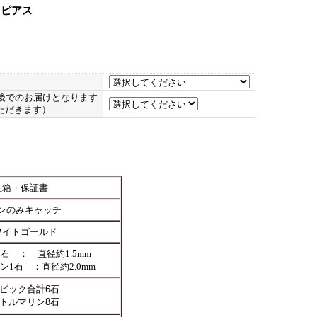
 ピアス
後でのお届けとなります
ただきます）
粧箱・保証書
ンのみキャッチ
ワイトゴールド
1石 ： 直径約1.5mm
ン
1石 ：直径約2.0mm
ビック合計6石
トルマリン8石