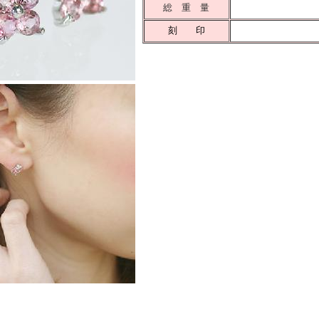
総 重 量
刻 印