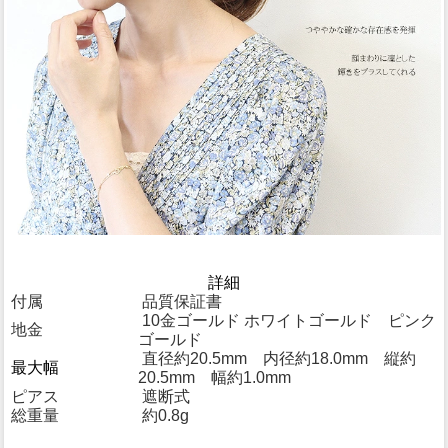
詳細
付属
品質保証書
10金ゴールド ホワイトゴールド ピンク
地金
ゴールド
直径約20.5mm 内径約18.0mm 縦約
最大幅
20.5mm 幅約1.0mm
ピアス
遮断式
総重量
約0.8g