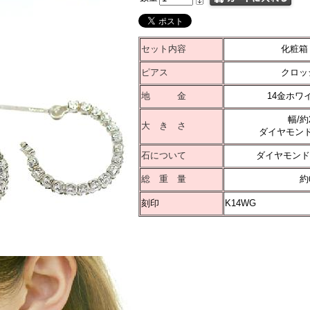
セット内容
化粧箱
ピアス
クロッ
地 金
14金ホワ
幅/約
大 き さ
ダイヤモンド1
石について
ダイヤモンド34
総 重 量
約0
刻印
K14WG