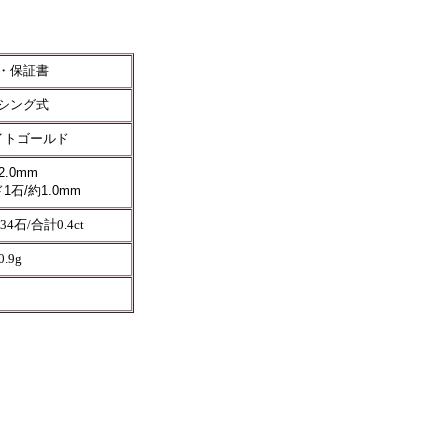
・保証書
シング式
イトゴールド
2.0mm
石/約1.0mm
石/合計0.4ct
.9g