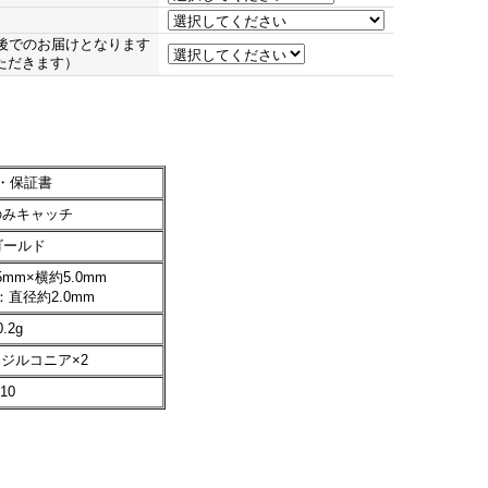
後でのお届けとなります
ただきます）
・保証書
のみキャッチ
ゴールド
mm×横約5.0mm
直径約2.0mm
.2g
ジルコニア×2
10