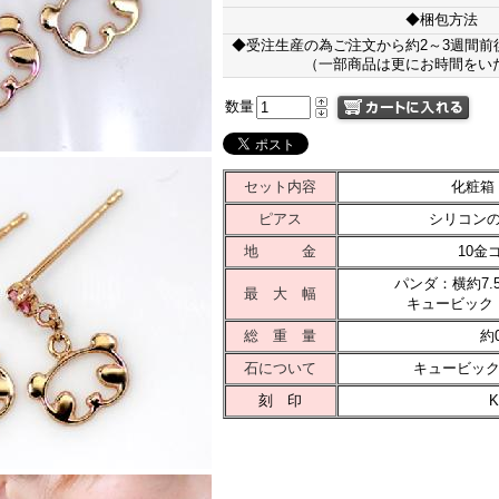
◆梱包方法
◆受注生産の為ご注文から約2～3週間前
（一部商品は更にお時間をい
数量
セット内容
化粧箱
ピアス
シリコン
地 金
10金
パンダ：横約7.5
最 大 幅
キュービック：
総 重 量
約0
石について
キュービック
刻 印
K