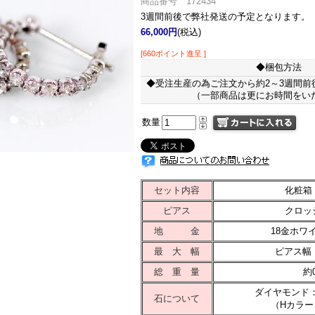
商品番号 172434
3週間前後で弊社発送の予定となります。
66,000円
(税込)
[660ポイント進呈 ]
◆梱包方法
◆受注生産の為ご注文から約2～3週間前
（一部商品は更にお時間をい
数量
セット内容
化粧箱
ピアス
クロッ
地 金
18金ホワ
最 大 幅
ピアス幅：
総 重 量
約0
ダイヤモンド：2
石について
（Hカラー