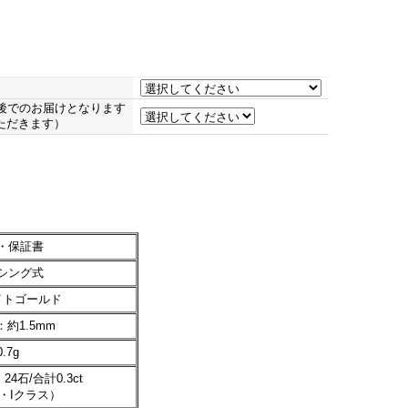
後でのお届けとなります
ただきます）
・保証書
シング式
イトゴールド
約1.5mm
.7g
4石/合計0.3ct
・Iクラス）