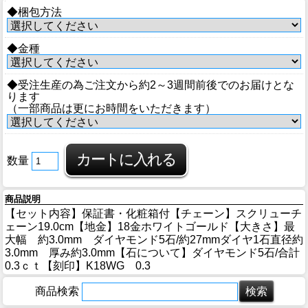
◆梱包方法
◆金種
◆受注生産の為ご注文から約2～3週間前後でのお届けとな
ります
（一部商品は更にお時間をいただきます）
数量
商品説明
【セット内容】保証書・化粧箱付【チェーン】スクリューチ
ェーン19.0cm【地金】18金ホワイトゴールド【大きさ】最
大幅 約3.0mm ダイヤモンド5石/約27mmダイヤ1石直径約
3.0mm 厚み約3.0mm【石について】ダイヤモンド5石/合計
0.3ｃｔ【刻印】K18WG 0.3
商品検索