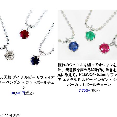
憧れのジュエルを纏ってオシャレを
出。美意識を高める印象的な輝きを
元に添えて。
K18WG台 0.1ct サフ
0.1ct 天然 ダイヤ ルビー サファイア
ア エメラルド ルビー ペンダント 
バー ペンダント カットボールチェ
バーカットボールチェーン
ーン
7,700円
(税込)
10,400円
(税込)
中 1-20 件表示