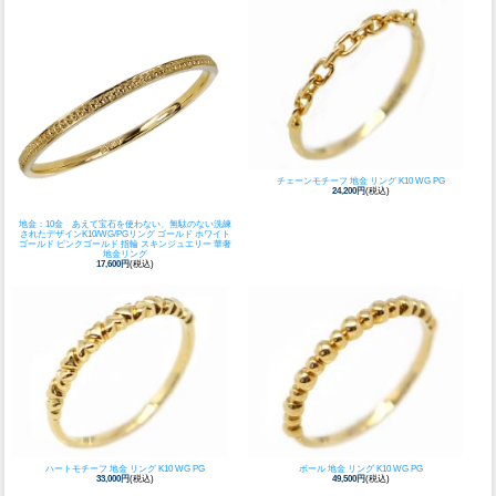
チェーンモチーフ 地金 リング K10 WG PG
24,200円
(税込)
地金：10金 あえて宝石を使わない、無駄のない洗練
されたデザイン
K10/WG/PGリング ゴールド ホワイト
ゴールド ピンクゴールド 指輪 スキンジュエリー 華奢
地金リング
17,600円
(税込)
ハートモチーフ 地金 リング K10 WG PG
ボール 地金 リング K10 WG PG
33,000円
(税込)
49,500円
(税込)