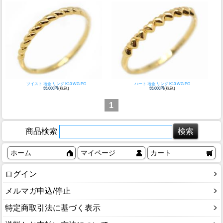
ツイスト 地金 リング K10 WG PG
ハート 地金 リング K10 WG PG
33,000円
(税込)
33,000円
(税込)
1
商品検索
ホーム
マイページ
カート
ログイン
メルマガ申込/停止
特定商取引法に基づく表示