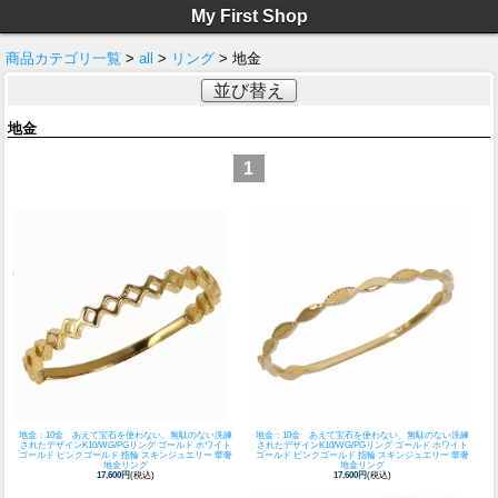
My First Shop
商品カテゴリ一覧
>
all
>
リング
> 地金
並び替え
地金
1
地金：10金 あえて宝石を使わない、無駄のない洗練
地金：10金 あえて宝石を使わない、無駄のない洗練
されたデザイン
K10/WG/PGリング ゴールド ホワイト
されたデザイン
K10/WG/PGリング ゴールド ホワイト
ゴールド ピンクゴールド 指輪 スキンジュエリー 華奢
ゴールド ピンクゴールド 指輪 スキンジュエリー 華奢
地金リング
地金リング
17,600円
(税込)
17,600円
(税込)