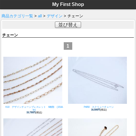
My First Shop
商品カテゴリ一覧
>
all
>
デザイン
> チェーン
並び替え
チェーン
1
K10 デザインチェーンブレスレット 6種類 (1518-
Pt850 スクリューチェーン
br)
16,500円
(税込)
15,730円
(税込)