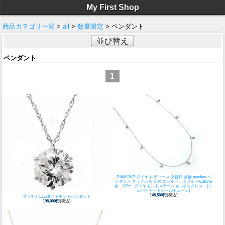
My First Shop
商品カテゴリ一覧
>
all
>
数量限定
> ペンダント
並び替え
ペンダント
1
DIAMOND ダイヤ レディース 女性用 首輪 pendant ペ
ンダント ネックレス 天然 ゴールド ホワイト
K18WG
台 0.7ct ダイヤモンドステーションネックレス (シ
ルバーカットボールチェーン)
148,500円
(税込)
プラチナ1.1ctダイヤモンドペンダント
198,000円
(税込)