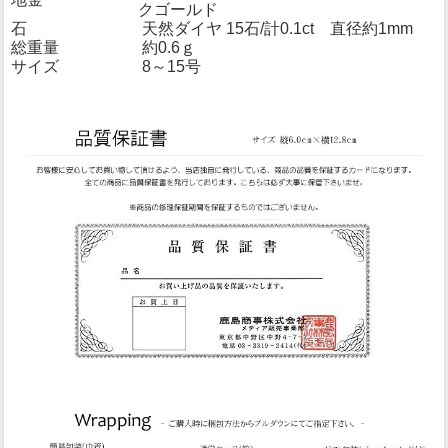
クゴールド
石
天然ダイヤ 15石/計0.1ct 直径約1mm
総重量
約0.6ｇ
サイズ
8～15号