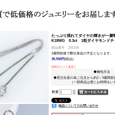
たっぷり揺れてダイヤの輝きが一層
K18WG 0.3ct 1粒ダイヤモンド
商品番号 205159
3週間前後で弊社発送の予定となります。
38,500円
(税込)
[385ポイント進呈 ]
◆梱包方法
◆受注生産の為ご注文から約2～3週間前
（一部商品は更にお時間をい
数量